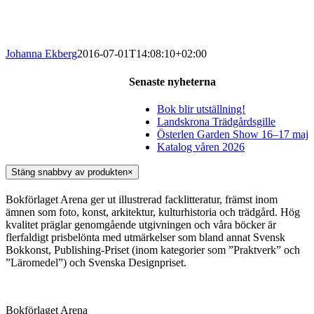
Johanna Ekberg
2016-07-01T14:08:10+02:00
Senaste nyheterna
Bok blir utställning!
Landskrona Trädgårdsgille
Österlen Garden Show 16–17 maj
Katalog våren 2026
Stäng snabbvy av produkten
×
Bokförlaget Arena ger ut illustrerad facklitteratur, främst inom
ämnen som foto, konst, arkitektur, kulturhistoria och trädgård. Hög
kvalitet präglar genomgående utgivningen och våra böcker är
flerfaldigt prisbelönta med utmärkelser som bland annat Svensk
Bokkonst, Publishing-Priset (inom kategorier som ”Praktverk” och
”Läromedel”) och Svenska Designpriset.
Bokförlaget Arena