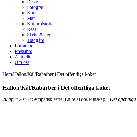
Design
Fotografi
Konst
Mat
Kulturhistoria
Resa
Skrivböcker
Trädgård
Författare
Pressinfo
Aktuellt
Om oss
Hem
/
Hallon/Kål/Rabarber i Det offentliga köket
Hallon/Kål/Rabarber i Det offentliga köket
20 april 2016
”Sympatisk serie. En rejäl dos kunskap.”
Det offentliga