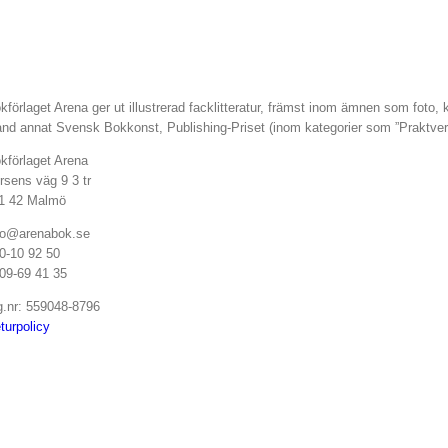
kförlaget Arena ger ut illustrerad facklitteratur, främst inom ämnen som foto,
and annat Svensk Bokkonst, Publishing-Priset (inom kategorier som ”Praktve
kförlaget Arena
rsens väg 9 3 tr
1 42 Malmö
fo@arenabok.se
0-10 92 50
09-69 41 35
g.nr: 559048-8796
turpolicy