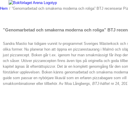
Fortsätt
till
Hem
/
”Genomarbetad och smakerna moderna och roliga” BTJ recenserar Pi
innehållet
”Genomarbetad och smakerna moderna och roliga” BTJ recens
Sandra Mastio har tidigare vunnit tv-programmet Sveriges Mästerkock och s
olika former. Nu planerar hon att öppna en pizzarestaurang i Malmö och sl
just pizzarecept. Boken går t.ex. igenom hur man smakmässigt får ihop den
och såser. Utöver pizzarecepten finns även tips på originella och goda tillbe
kapitel ägnas åt efterrättspizzor. Det är en komplett genomgång får den som v
förstärker upplevelsen. Boken känns genomarbetad och smakerna moderna 
guide som passar en nybörjare likaväl som en erfaren pizzabagare som vill hit
smakkombinationer eller tillbehör. Av Moa Långbergs,
BTJ-häftet
nr 24, 201