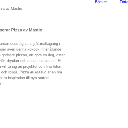
Böcker
Förfa
zza av Mastio
erar Pizza av Mastio
edan dess ägnat sig åt matlagning i
äpper även denna kokbok innehållande
 godaste pizzan, att göra en deg, ostar
hör, drycker och annan inspiration. Ett
ill ta sig an projektet och fina foton
och roliga.
Pizza av Mastio
är en bra
ta inspiration till nya sorters
7