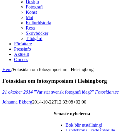
Design
Fotografi
Konst
Mat
Kulturhistoria
Resa
Skrivböcker
Trädgård
Författare
Pressinfo
Aktuellt
Om oss
Hem
/
Fotosidan om fotosymposium i Helsingborg
Fotosidan om fotosymposium i Helsingborg
21 oktober 2014
”Var står svensk fotografi idag?”
Fotosidan.se
Johanna Ekberg
2014-10-22T12:33:08+02:00
Senaste nyheterna
Bok blir utställning!
Landskrona Trädgårdsgille