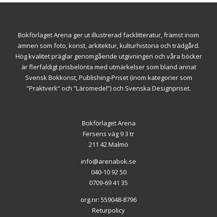
Bokförlaget Arena ger ut illustrerad facklitteratur, främst inom
ämnen som foto, konst, arkitektur, kulturhistoria och trädgård.
Hög kvalitet präglar genomgående utgivningen och våra böcker
är flerfaldigt prisbelönta med utmärkelser som bland annat
Svensk Bokkonst, Publishing-Priset (inom kategorier som
”Praktverk” och ”Läromedel”) och Svenska Designpriset.
Bokförlaget Arena
Fersens väg 9 3 tr
211 42 Malmö
info@arenabok.se
040-10 92 50
0709-69 41 35
org.nr: 559048-8796
Returpolicy