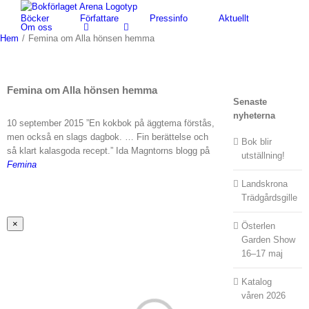
Fortsätt
Böcker
Författare
Pressinfo
Aktuellt
till
Om oss
innehållet
Hem
/
Femina om Alla hönsen hemma
Femina om Alla hönsen hemma
Senaste
nyheterna
10 september 2015 ”En kokbok på äggtema förstås,
men också en slags dagbok. … Fin berättelse och
Bok blir
så klart kalasgoda recept.” Ida Magntorns blogg på
utställning!
Femina
Landskrona
Trädgårdsgille
Stäng
×
Österlen
snabbvy
Garden Show
av
16–17 maj
produkten
Katalog
våren 2026