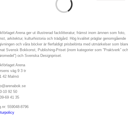
kförlaget Arena ger ut illustrerad facklitteratur, främst inom ämnen som foto,
nst, arkitektur, kulturhistoria och trädgård. Hög kvalitet präglar genomgående
givningen och våra böcker är flerfaldigt prisbelönta med utmärkelser som blan
nat Svensk Bokkonst, Publishing-Priset (inom kategorier som ”Praktverk” oc
äromedel”) och Svenska Designpriset.
kförlaget Arena
rsens väg 9 3 tr
1 42 Malmö
fo@arenabok.se
0-10 92 50
09-69 41 35
g.nr: 559048-8796
turpolicy