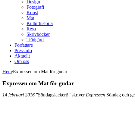
Design
Fotografi
Konst
Mat
Kulturhistoria
Resa
Skrivböcker
Trädgård
Författare
Pressinfo
Aktuellt
Om oss
Hem
/
Expressen om Mat för gudar
Expressen om Mat för gudar
14 februari 2016
”Söndagsläckert!” skriver
Expressen
Söndag och ger