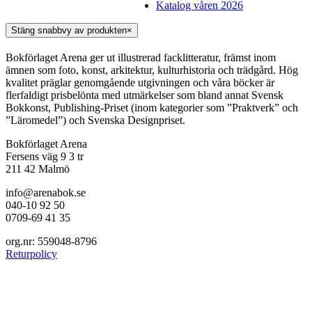
Katalog våren 2026
Stäng snabbvy av produkten
×
Bokförlaget Arena ger ut illustrerad facklitteratur, främst inom
ämnen som foto, konst, arkitektur, kulturhistoria och trädgård. Hög
kvalitet präglar genomgående utgivningen och våra böcker är
flerfaldigt prisbelönta med utmärkelser som bland annat Svensk
Bokkonst, Publishing-Priset (inom kategorier som ”Praktverk” och
”Läromedel”) och Svenska Designpriset.
Bokförlaget Arena
Fersens väg 9 3 tr
211 42 Malmö
info@arenabok.se
040-10 92 50
0709-69 41 35
org.nr: 559048-8796
Returpolicy