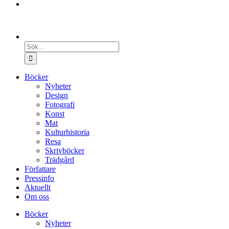
Sök
efter:
Böcker
Nyheter
Design
Fotografi
Konst
Mat
Kulturhistoria
Resa
Skrivböcker
Trädgård
Författare
Pressinfo
Aktuellt
Om oss
Böcker
Nyheter