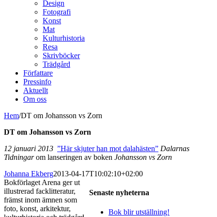
Design
Fotografi
Konst
Mat
Kulturhistoria
Resa
Skrivböcker
Trädgård
Författare
Pressinfo
Aktuellt
Om oss
Hem
/
DT om Johansson vs Zorn
DT om Johansson vs Zorn
12 januari 2013
”Här skjuter han mot dalahästen”
Dalarnas
Tidningar
om lanseringen av boken
Johansson vs Zorn
Johanna Ekberg
2013-04-17T10:02:10+02:00
Bokförlaget Arena ger ut
illustrerad facklitteratur,
Senaste nyheterna
främst inom ämnen som
foto, konst, arkitektur,
Bok blir utställning!