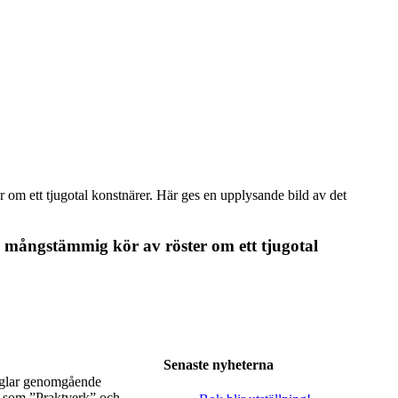
m ett tjugotal konstnärer. Här ges en upplysande bild av det
 mångstämmig kör av röster om ett tjugotal
Senaste nyheterna
präglar genomgående
r som ”Praktverk” och