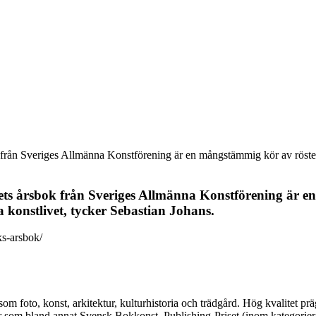
rån Sveriges Allmänna Konstförening är en mångstämmig kör av röster o
ts årsbok från Sveriges Allmänna Konstförening är en
 konstlivet, tycker Sebastian Johans.
ks-arsbok/
 som foto, konst, arkitektur, kulturhistoria och trädgård. Hög kvalitet 
ser som bland annat Svensk Bokkonst, Publishing-Priset (inom kategorie