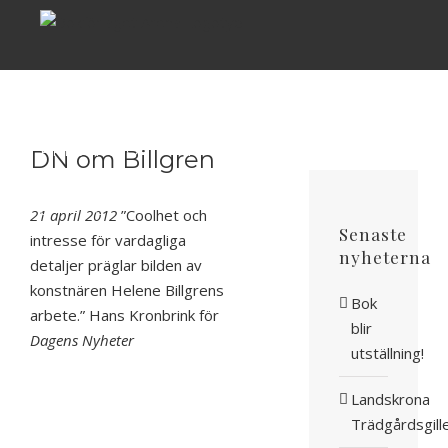
Fortsätt
till
innehållet
BÖCKER
FÖRFATTARE
PRESSINFO
AKTUELLT
OM OSS
DN om Billgren
21 april 2012
”Coolhet och
Senaste
intresse för vardagliga
nyheterna
detaljer präglar bilden av
konstnären Helene Billgrens
Bok
arbete.” Hans Kronbrink för
blir
Dagens Nyheter
utställning!
Landskrona
Trädgårdsgill