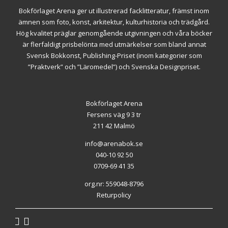
Bokförlaget Arena ger ut illustrerad facklitteratur, främst inom
ämnen som foto, konst, arkitektur, kulturhistoria och trädgård.
Hög kvalitet präglar genomgående utgivningen och våra böcker
är flerfaldigt prisbelönta med utmärkelser som bland annat
Svensk Bokkonst, Publishing-Priset (inom kategorier som
”Praktverk” och ”Läromedel”) och Svenska Designpriset.
Bokförlaget Arena
Fersens väg 9 3 tr
211 42 Malmö
info@arenabok.se
040-10 92 50
0709-69 41 35
org.nr: 559048-8796
Returpolicy