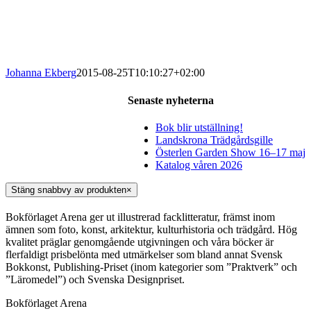
Johanna Ekberg
2015-08-25T10:10:27+02:00
Senaste nyheterna
Bok blir utställning!
Landskrona Trädgårdsgille
Österlen Garden Show 16–17 maj
Katalog våren 2026
Stäng snabbvy av produkten
×
Bokförlaget Arena ger ut illustrerad facklitteratur, främst inom
ämnen som foto, konst, arkitektur, kulturhistoria och trädgård. Hög
kvalitet präglar genomgående utgivningen och våra böcker är
flerfaldigt prisbelönta med utmärkelser som bland annat Svensk
Bokkonst, Publishing-Priset (inom kategorier som ”Praktverk” och
”Läromedel”) och Svenska Designpriset.
Bokförlaget Arena