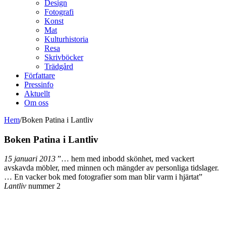
Design
Fotografi
Konst
Mat
Kulturhistoria
Resa
Skrivböcker
Trädgård
Författare
Pressinfo
Aktuellt
Om oss
Hem
/
Boken Patina i Lantliv
Boken Patina i Lantliv
15 januari 2013
”… hem med inbodd skönhet, med vackert
avskavda möbler, med minnen och mängder av personliga tidslager.
… En vacker bok med fotografier som man blir varm i hjärtat”
Lantliv
nummer 2