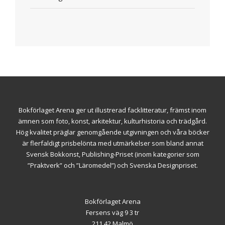
Bokförlaget Arena ger ut illustrerad facklitteratur, främst inom
ämnen som foto, konst, arkitektur, kulturhistoria och trädgård.
Hög kvalitet präglar genomgående utgivningen och våra böcker
är flerfaldigt prisbelönta med utmärkelser som bland annat
Svensk Bokkonst, Publishing-Priset (inom kategorier som
”Praktverk” och ”Läromedel”) och Svenska Designpriset.
Bokförlaget Arena
Fersens väg 9 3 tr
211 42 Malmö