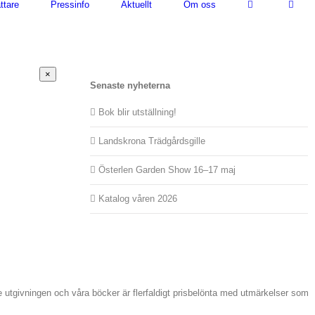
ttare
Pressinfo
Aktuellt
Om oss
Stäng
×
snabbvy
Senaste nyheterna
av
produkten
Bok blir utställning!
Landskrona Trädgårdsgille
Österlen Garden Show 16–17 maj
Katalog våren 2026
de utgivningen och våra böcker är flerfaldigt prisbelönta med utmärkelser som