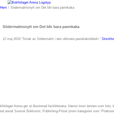
Fortsätt
till
Hem
/
Södermalmsnytt om Det blir bara pannkaka
innehållet
Södermalmsnytt om Det blir bara pannkaka
12 maj 2016
”Smak av Södermalm i den ultimata pannkaksbibeln.”
Stockho
kförlaget Arena ger ut illustrerad facklitteratur, främst inom ämnen som foto,
and annat Svensk Bokkonst, Publishing-Priset (inom kategorier som ”Praktve