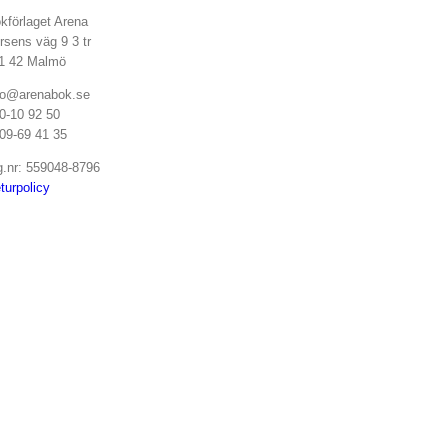
kförlaget Arena
rsens väg 9 3 tr
1 42 Malmö
fo@arenabok.se
0-10 92 50
09-69 41 35
g.nr: 559048-8796
turpolicy