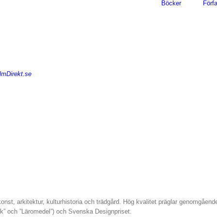
Böcker
Förfa
lmDirekt.se
 konst, arkitektur, kulturhistoria och trädgård. Hög kvalitet präglar genomgåen
rk” och ”Läromedel”) och Svenska Designpriset.