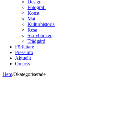
Design
Fotografi
Konst
Mat
Kulturhistoria
Resa
Skrivböcker
Trädgård
Författare
Pressinfo
Aktuellt
Om oss
Hem
/
Okategoriserade