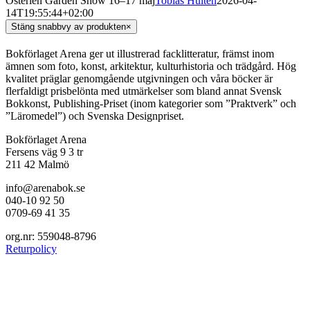
Österlen Garden Show 16–17 maj
Tobias Hultén
2026-04-
14T19:55:44+02:00
Stäng snabbvy av produkten
×
Bokförlaget Arena ger ut illustrerad facklitteratur, främst inom
ämnen som foto, konst, arkitektur, kulturhistoria och trädgård. Hög
kvalitet präglar genomgående utgivningen och våra böcker är
flerfaldigt prisbelönta med utmärkelser som bland annat Svensk
Bokkonst, Publishing-Priset (inom kategorier som ”Praktverk” och
”Läromedel”) och Svenska Designpriset.
Bokförlaget Arena
Fersens väg 9 3 tr
211 42 Malmö
info@arenabok.se
040-10 92 50
0709-69 41 35
org.nr: 559048-8796
Returpolicy