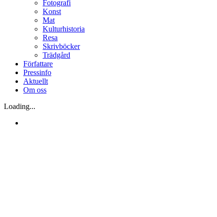
Fotografi
Konst
Mat
Kulturhistoria
Resa
Skrivböcker
Trädgård
Författare
Pressinfo
Aktuellt
Om oss
Loading...