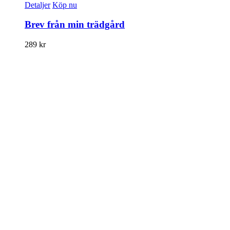
Detaljer
Köp nu
Brev från min trädgård
289
kr