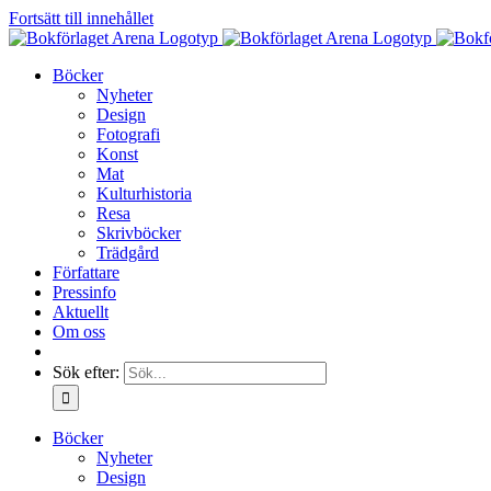
Fortsätt till innehållet
Böcker
Nyheter
Design
Fotografi
Konst
Mat
Kulturhistoria
Resa
Skrivböcker
Trädgård
Författare
Pressinfo
Aktuellt
Om oss
Sök efter:
Böcker
Nyheter
Design