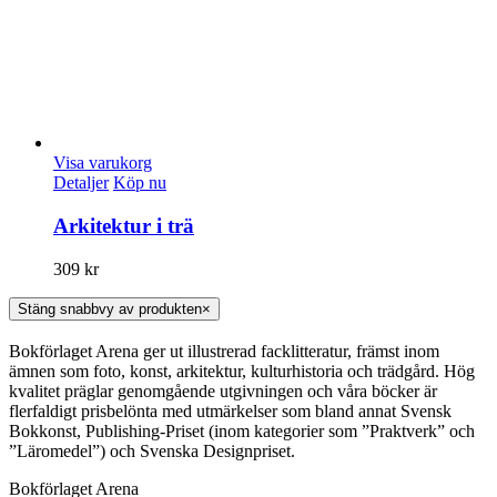
Visa varukorg
Detaljer
Köp nu
Arkitektur i trä
309
kr
Stäng snabbvy av produkten
×
Bokförlaget Arena ger ut illustrerad facklitteratur, främst inom
ämnen som foto, konst, arkitektur, kulturhistoria och trädgård. Hög
kvalitet präglar genomgående utgivningen och våra böcker är
flerfaldigt prisbelönta med utmärkelser som bland annat Svensk
Bokkonst, Publishing-Priset (inom kategorier som ”Praktverk” och
”Läromedel”) och Svenska Designpriset.
Bokförlaget Arena