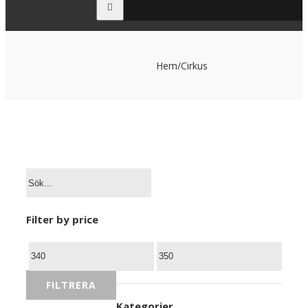
Hem
/
Cirkus
Filter by price
Min
Max
pris
pris
FILTRERA
Kategorier