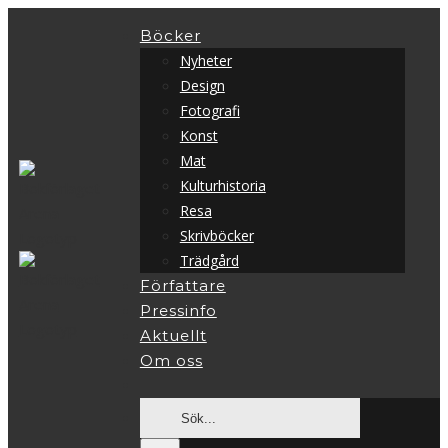
Fortsätt
Böcker
till
Nyheter
innehållet
Design
Fotografi
Konst
Mat
Kulturhistoria
Resa
Skrivböcker
Trädgård
Författare
Pressinfo
Aktuellt
Om oss
Sök
efter: