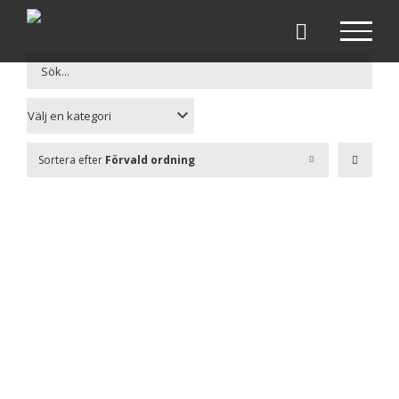
Fortsätt
till
innehållet
Sortera efter
Förvald ordning