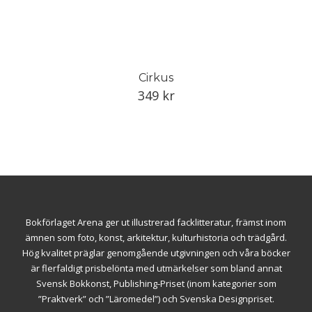
Cirkus
349
kr
Bokförlaget Arena ger ut illustrerad facklitteratur, främst inom
ämnen som foto, konst, arkitektur, kulturhistoria och trädgård.
Hög kvalitet präglar genomgående utgivningen och våra böcker
är flerfaldigt prisbelönta med utmärkelser som bland annat
Svensk Bokkonst, Publishing-Priset (inom kategorier som
”Praktverk” och ”Läromedel”) och Svenska Designpriset.