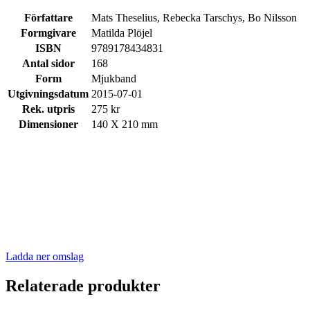
Författare
Mats Theselius, Rebecka Tarschys, Bo Nilsson
Formgivare
Matilda Plöjel
ISBN
9789178434831
Antal sidor
168
Form
Mjukband
Utgivningsdatum
2015-07-01
Rek. utpris
275 kr
Dimensioner
140 X 210 mm
Ladda ner omslag
Relaterade produkter