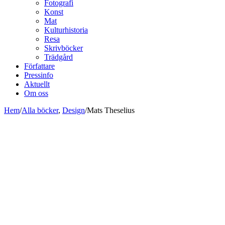
Fotografi
Konst
Mat
Kulturhistoria
Resa
Skrivböcker
Trädgård
Författare
Pressinfo
Aktuellt
Om oss
Hem
/
Alla böcker
,
Design
/
Mats Theselius