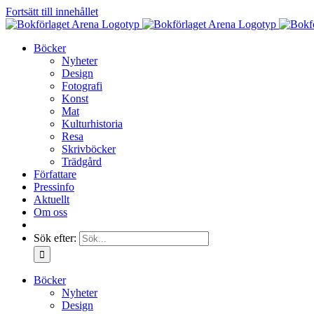
Fortsätt till innehållet
Böcker
Nyheter
Design
Fotografi
Konst
Mat
Kulturhistoria
Resa
Skrivböcker
Trädgård
Författare
Pressinfo
Aktuellt
Om oss
Sök efter:
Böcker
Nyheter
Design