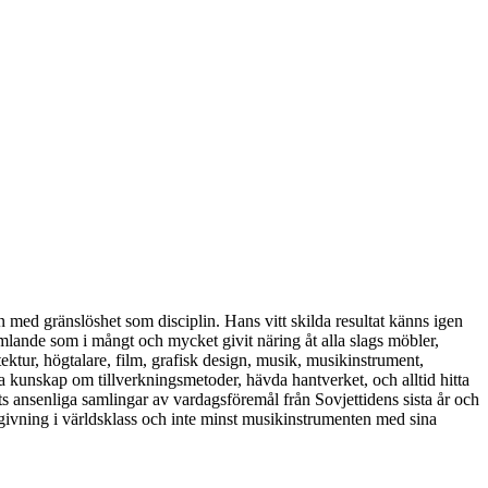
med gränslöshet som disciplin. Hans vitt skilda resultat känns igen
mlande som i mångt och mycket givit näring åt alla slags möbler,
tektur, högtalare, film, grafisk design, musik, musikinstrument,
fa kunskap om tillverkningsmetoder, hävda hantverket, och alltid hitta
s ansenliga samlingar av vardagsföremål från Sovjettidens sista år och
ivning i världsklass och inte minst musikinstrumenten med sina