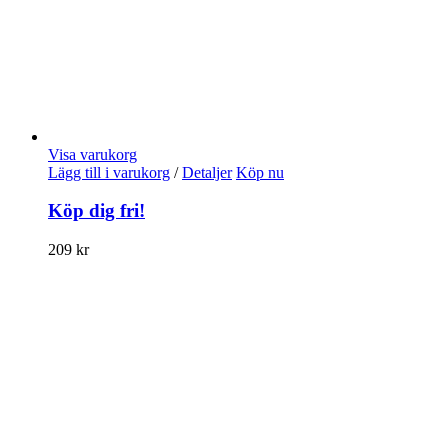
Visa varukorg
Lägg till i varukorg
/
Detaljer
Köp nu
Köp dig fri!
209
kr