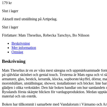
179
kr
Slut i lager
Aktuell med utställning på Artipelag.
Slut i lager
Författare:
Mats Theselius
,
Rebecka Tarschys
,
Bo Nilsson
Beskrivning
Mer information
Omslag
Beskrivning
Mats Theselius är en av våra mest säregna och uppmärksammade formgiv
på självklar skönhet och genial touch. Texterna är Mats egna och vi s
armaturer, glas, bestick, keramik, klocka, sopborste/skyffel, dörrar, ma
morotshållare, utställningar, shower, installationer och böcker. Inte b
glädjen i olika verkstäder. Den här boken handlar om hur samlandets m
Rysslands första skärpte blicken för vardagsproduktion. Medan upptä
material och sin estetik.
Boken har tillkommit i samarbete med Vandalorum i Värnamo och Art