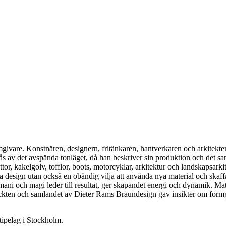
are. Konstnären, designern, fritänkaren, hantverkaren och arkitekten 
lås av det avspända tonläget, då han beskriver sin produktion och det sa
ttor, kakelgolv, tofflor, boots, motorcyklar, arkitektur och landskapsarki
ara design utan också en obändig vilja att använda nya material och skaf
ani och magi leder till resultat, ger skapandet energi och dynamik. Mat
ckten och samlandet av Dieter Rams Braundesign gav insikter om formg
ipelag i Stockholm.