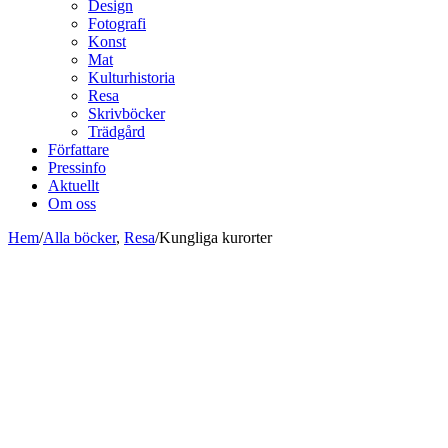
Design
Fotografi
Konst
Mat
Kulturhistoria
Resa
Skrivböcker
Trädgård
Författare
Pressinfo
Aktuellt
Om oss
Hem
/
Alla böcker
,
Resa
/
Kungliga kurorter