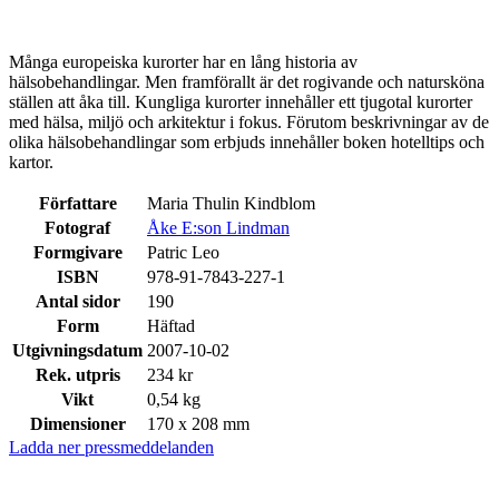
Många europeiska kurorter har en lång historia av
hälsobehandlingar. Men framförallt är det rogivande och natursköna
ställen att åka till. Kungliga kurorter innehåller ett tjugotal kurorter
med hälsa, miljö och arkitektur i fokus. Förutom beskrivningar av de
olika hälsobehandlingar som erbjuds innehåller boken hotelltips och
kartor.
Författare
Maria Thulin Kindblom
Fotograf
Åke E:son Lindman
Formgivare
Patric Leo
ISBN
978-91-7843-227-1
Antal sidor
190
Form
Häftad
Utgivningsdatum
2007-10-02
Rek. utpris
234 kr
Vikt
0,54 kg
Dimensioner
170 x 208 mm
Ladda ner pressmeddelanden