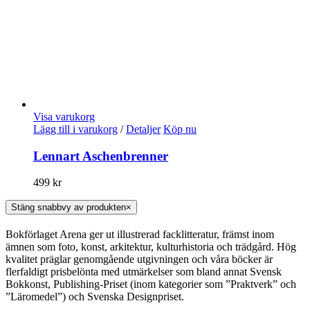
Visa varukorg
Lägg till i varukorg
/
Detaljer
Köp nu
Lennart Aschenbrenner
499
kr
Stäng snabbvy av produkten
×
Bokförlaget Arena ger ut illustrerad facklitteratur, främst inom
ämnen som foto, konst, arkitektur, kulturhistoria och trädgård. Hög
kvalitet präglar genomgående utgivningen och våra böcker är
flerfaldigt prisbelönta med utmärkelser som bland annat Svensk
Bokkonst, Publishing-Priset (inom kategorier som ”Praktverk” och
”Läromedel”) och Svenska Designpriset.