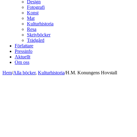
Design
Fotografi
Konst
Mat
Kulturhistoria
Resa
Skrivböcker
Trädgård
Författare
Pressinfo
Aktuellt
Om oss
Hem
/
Alla böcker
,
Kulturhistoria
/
H.M. Konungens Hovstall