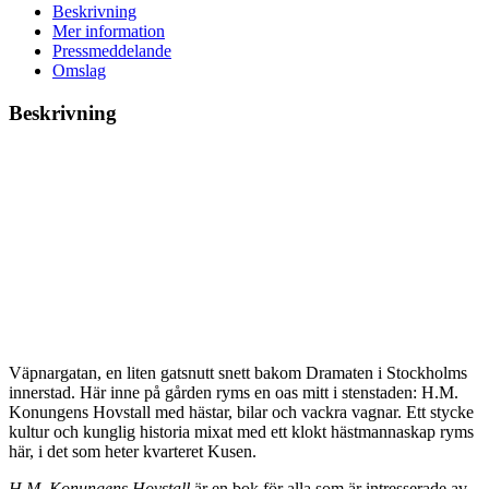
Beskrivning
Mer information
Pressmeddelande
Omslag
Beskrivning
Väpnargatan, en liten gatsnutt snett bakom Dramaten i Stockholms
innerstad. Här inne på gården ryms en oas mitt i stenstaden: H.M.
Konungens Hovstall med hästar, bilar och vackra vagnar. Ett stycke
kultur och kunglig historia mixat med ett klokt hästmannaskap ryms
här, i det som heter kvarteret Kusen.
H.M. Konungens Hovstall
är en bok för alla som är intresserade av