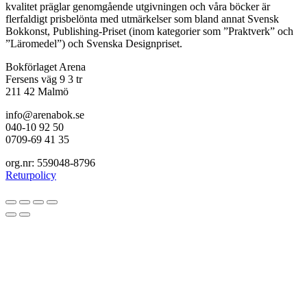
kvalitet präglar genomgående utgivningen och våra böcker är
flerfaldigt prisbelönta med utmärkelser som bland annat Svensk
Bokkonst, Publishing-Priset (inom kategorier som ”Praktverk” och
”Läromedel”) och Svenska Designpriset.
Bokförlaget Arena
Fersens väg 9 3 tr
211 42 Malmö
info@arenabok.se
040-10 92 50
0709-69 41 35
org.nr: 559048-8796
Returpolicy