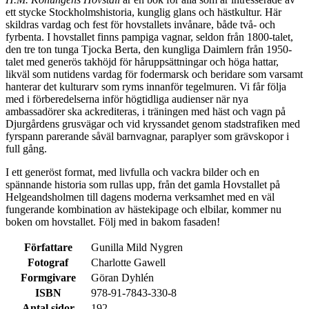
ett stycke Stockholmshistoria, kunglig glans och hästkultur. Här
skildras vardag och fest för hovstallets invånare, både två- och
fyrbenta. I hovstallet finns pampiga vagnar, seldon från 1800-talet,
den tre ton tunga Tjocka Berta, den kungliga Daimlern från 1950-
talet med generös takhöjd för håruppsättningar och höga hattar,
likväl som nutidens vardag för fodermarsk och beridare som varsamt
hanterar det kulturarv som ryms innanför tegelmuren. Vi får följa
med i förberedelserna inför högtidliga audienser när nya
ambassadörer ska ackrediteras, i träningen med häst och vagn på
Djurgårdens grusvägar och vid kryssandet genom stadstrafiken med
fyrspann parerande såväl barnvagnar, paraplyer som grävskopor i
full gång.
I ett generöst format, med livfulla och vackra bilder och en
spännande historia som rullas upp, från det gamla Hovstallet på
Helgeandsholmen till dagens moderna verksamhet med en väl
fungerande kombination av hästekipage och elbilar, kommer nu
boken om hovstallet. Följ med in bakom fasaden!
Författare
Gunilla Mild Nygren
Fotograf
Charlotte Gawell
Formgivare
Göran Dyhlén
ISBN
978-91-7843-330-8
Antal sidor
192