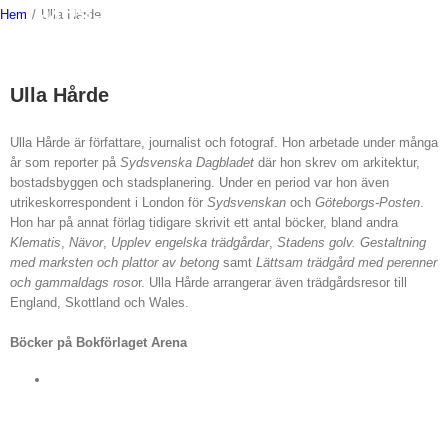
Fortsätt
Hem
/
Ulla Hårde
till
innehållet
Ulla Hårde
Ulla Hårde är författare, journalist och fotograf. Hon arbetade under många
år som reporter på
Sydsvenska Dagbladet
där hon skrev om arkitektur,
bostadsbyggen och stadsplanering. Under en period var hon även
utrikeskorrespondent i London för
Sydsvenskan
och
Göteborgs-Posten
.
Hon har på annat förlag tidigare skrivit ett antal böcker, bland andra
Klematis
,
Nävor
,
Upplev engelska trädgårdar
,
Stadens golv. Gestaltning
med marksten och plattor av betong
samt
Lättsam trädgård med perenner
och gammaldags roso
r. Ulla Hårde arrangerar även trädgårdsresor till
England, Skottland och Wales.
Böcker på Bokförlaget Arena