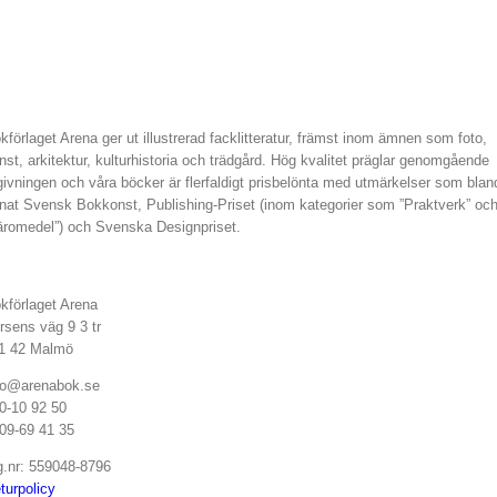
kförlaget Arena ger ut illustrerad facklitteratur, främst inom ämnen som foto,
nst, arkitektur, kulturhistoria och trädgård. Hög kvalitet präglar genomgående
givningen och våra böcker är flerfaldigt prisbelönta med utmärkelser som blan
nat Svensk Bokkonst, Publishing-Priset (inom kategorier som ”Praktverk” oc
äromedel”) och Svenska Designpriset.
kförlaget Arena
rsens väg 9 3 tr
1 42 Malmö
fo@arenabok.se
0-10 92 50
09-69 41 35
g.nr: 559048-8796
turpolicy