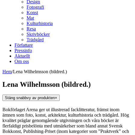
Design
Fotografi
Konst
Mat
Kulturhistoria
Resa
Skrivböcker
Trädgård
Författare
Pressinfo
Aktuellt
Om oss
Hem
/
Lena Wilhelmsson (bildred.)
Lena Wilhelmsson (bildred.)
Stäng snabbvy av produkten
×
Bokförlaget Arena ger ut illustrerad facklitteratur, främst inom
ämnen som foto, konst, arkitektur, kulturhistoria och trädgård. Hög
kvalitet präglar genomgående utgivningen och våra böcker är
flerfaldigt prisbelönta med utmärkelser som bland annat Svensk
Bokkonst, Publishing-Priset (inom kategorier som ”Praktverk” och