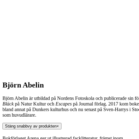
Björn Abelin
Björn Abelin är utbildad på Nordens Fotoskola och publicerade sin fö
Bläck
på Natur Kultur och
Escapes
på Journal förlag. 2017 kom bok
bland annat på Dunkers kulturhus och nu senast på Sven-Harrys i Stoc
som huvudlärare.
Stäng snabbvy av produkten
×
Bokförlaget Arena ger ut illustrerad facklitteratur, främst inom