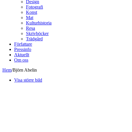
Design
Fotografi
Konst
Mat
Kulturhistoria
Resa
Skrivböcker
Trädgård
Författare
Pressinfo
Aktuellt
Om oss
Hem
/
Björn Abelin
Visa större bild