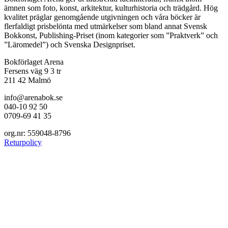
ämnen som foto, konst, arkitektur, kulturhistoria och trädgård. Hög
kvalitet präglar genomgående utgivningen och våra böcker är
flerfaldigt prisbelönta med utmärkelser som bland annat Svensk
Bokkonst, Publishing-Priset (inom kategorier som ”Praktverk” och
”Läromedel”) och Svenska Designpriset.
Bokförlaget Arena
Fersens väg 9 3 tr
211 42 Malmö
info@arenabok.se
040-10 92 50
0709-69 41 35
org.nr: 559048-8796
Returpolicy