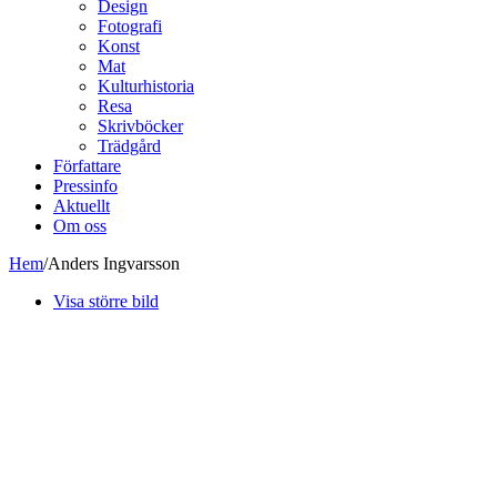
Design
Fotografi
Konst
Mat
Kulturhistoria
Resa
Skrivböcker
Trädgård
Författare
Pressinfo
Aktuellt
Om oss
Hem
/
Anders Ingvarsson
Visa större bild