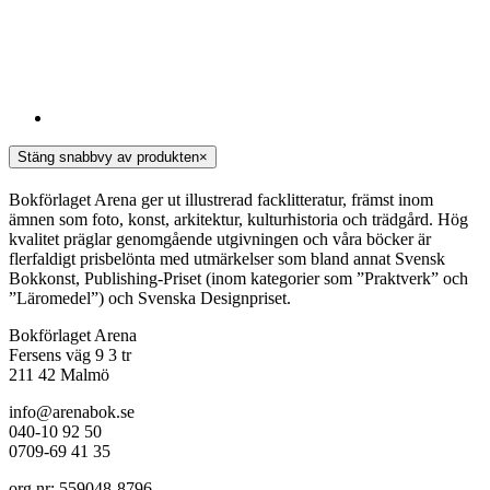
Stäng snabbvy av produkten
×
Bokförlaget Arena ger ut illustrerad facklitteratur, främst inom
ämnen som foto, konst, arkitektur, kulturhistoria och trädgård. Hög
kvalitet präglar genomgående utgivningen och våra böcker är
flerfaldigt prisbelönta med utmärkelser som bland annat Svensk
Bokkonst, Publishing-Priset (inom kategorier som ”Praktverk” och
”Läromedel”) och Svenska Designpriset.
Bokförlaget Arena
Fersens väg 9 3 tr
211 42 Malmö
info@arenabok.se
040-10 92 50
0709-69 41 35
org.nr: 559048-8796