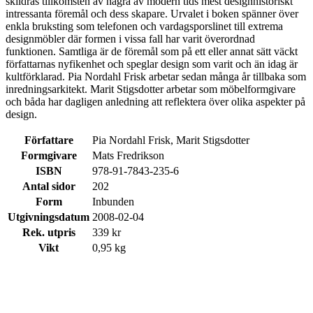
skildras tillkomsten av några av modern tids mest designhistoriskt
intressanta föremål och dess skapare. Urvalet i boken spänner över
enkla bruksting som telefonen och vardagsporslinet till extrema
designmöbler där formen i vissa fall har varit överordnad
funktionen. Samtliga är de föremål som på ett eller annat sätt väckt
författarnas nyfikenhet och speglar design som varit och än idag är
kultförklarad. Pia Nordahl Frisk arbetar sedan många år tillbaka som
inredningsarkitekt. Marit Stigsdotter arbetar som möbelformgivare
och båda har dagligen anledning att reflektera över olika aspekter på
design.
Författare
Pia Nordahl Frisk, Marit Stigsdotter
Formgivare
Mats Fredrikson
ISBN
978-91-7843-235-6
Antal sidor
202
Form
Inbunden
Utgivningsdatum
2008-02-04
Rek. utpris
339 kr
Vikt
0,95 kg