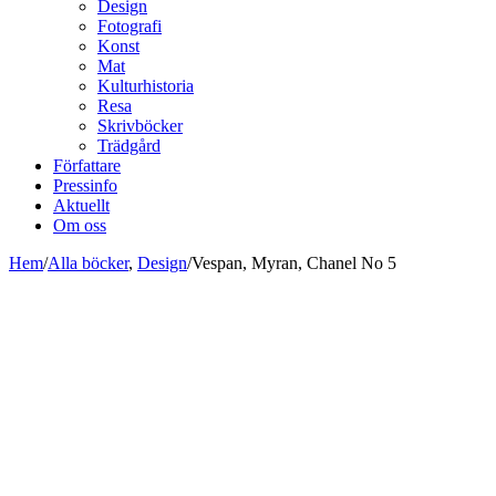
Design
Fotografi
Konst
Mat
Kulturhistoria
Resa
Skrivböcker
Trädgård
Författare
Pressinfo
Aktuellt
Om oss
Hem
/
Alla böcker
,
Design
/
Vespan, Myran, Chanel No 5