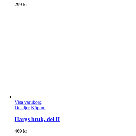
299
kr
Visa varukorg
Detaljer
Köp nu
Hargs bruk, del II
469
kr