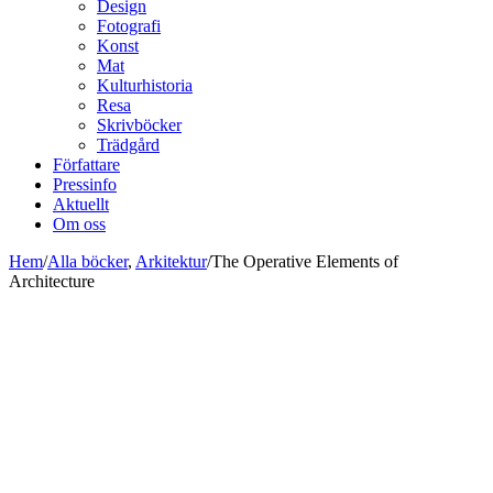
Design
Fotografi
Konst
Mat
Kulturhistoria
Resa
Skrivböcker
Trädgård
Författare
Pressinfo
Aktuellt
Om oss
Hem
/
Alla böcker
,
Arkitektur
/
The Operative Elements of
Architecture