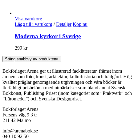
Visa varukorg
Lägg till i varukorg
/
Detaljer
Köp nu
Moderna kyrkor i Sverige
299
kr
Stäng snabbvy av produkten
×
Bokförlaget Arena ger ut illustrerad facklitteratur, främst inom
ämnen som foto, konst, arkitektur, kulturhistoria och trädgård. Hög
kvalitet präglar genomgående utgivningen och våra böcker är
flerfaldigt prisbelönta med utmärkelser som bland annat Svensk
Bokkonst, Publishing-Priset (inom kategorier som ”Praktverk” och
”Läromedel”) och Svenska Designpriset.
Bokförlaget Arena
Fersens väg 9 3 tr
211 42 Malmö
info@arenabok.se
040-10 92 50