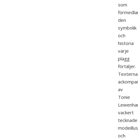
som
förmedla
den
symbolik
och
historia
varje
plagg
förtäljer.
Texterna
ackompan
av
Tonie
Lewenha
vackert
tecknade
modeillus
och