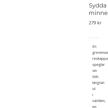
Sydda
minne
279
kr
En
grevinna
reskappa
speglar
sin
tids
längtan
ut
i
världen,
en