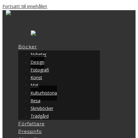
Fortsätt till innehållet
Böcker
Nyheter
Design
Fotografi
Konst
Mat
Kulturhistoria
Resa
Skrivböcker
Trädgård
Författare
Pressinfo