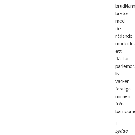
brudklänn
bryter
med
de
rådande
modeidea
ett
fläckat
pärlemor
liv
väcker
festliga
minnen
från
barndom
I
Sydda