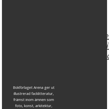
Bruno
Mathsson
Gunnebo
The
479
kr
Moderna
Lewe
319
kr
kyrkor
Fash
i
Colle
Sverige
269
kr
299
kr
Bokförlaget Arena ger ut
illustrerad facklitteratur,
främst inom ämnen som
foto, konst, arkitektur,