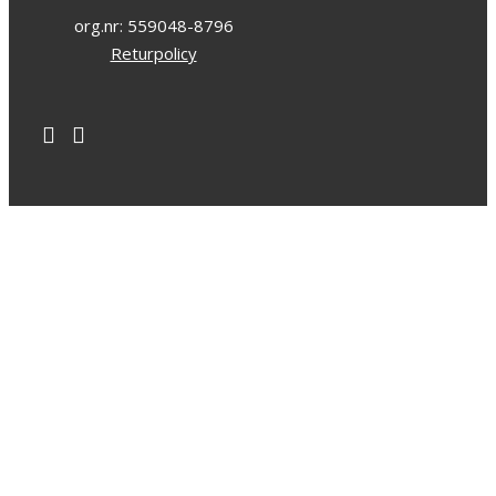
org.nr: 559048-8796
Returpolicy