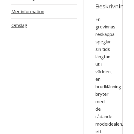
Beskrivning
Mer information
En
Omslag
grevinnas
reskappa
speglar
sin tids
längtan
ut i
världen,
en
brudklänning
bryter
med
de
rådande
modeidealen,
ett