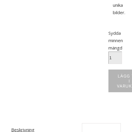
unika
bilder.
Sydda
minnen
mängd
LÄGG 
I
VARU
Beskrivning