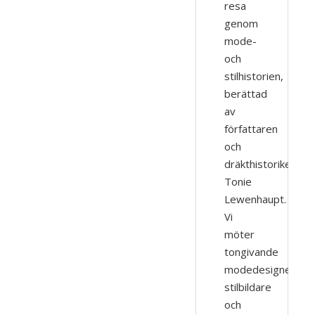
resa
genom
mode-
och
stilhistorien,
berättad
av
författaren
och
dräkthistorikern
Tonie
Lewenhaupt.
Vi
möter
tongivande
modedesigners,
stilbildare
och