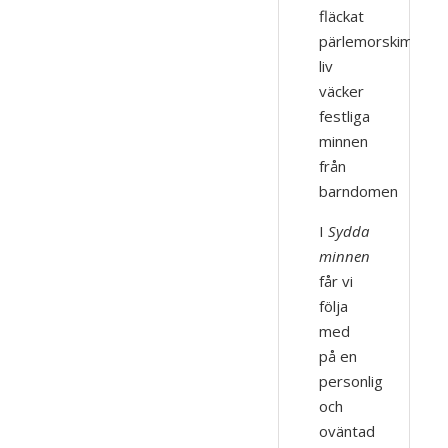
fläckat
pärlemorskimrand
liv
väcker
festliga
minnen
från
barndomen
I
Sydda
minnen
får vi
följa
med
på en
personlig
och
oväntad