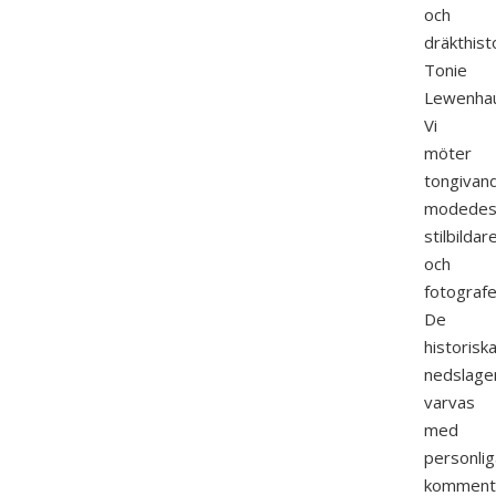
och
dräkthist
Tonie
Lewenhau
Vi
möter
tongivan
modedesi
stilbildar
och
fotografe
De
historisk
nedslage
varvas
med
personlig
komment