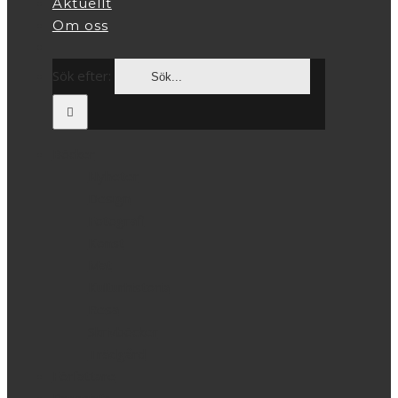
Aktuellt
Om oss
Sök efter:
Böcker
Nyheter
Design
Fotografi
Konst
Mat
Kulturhistoria
Resa
Skrivböcker
Trädgård
Författare