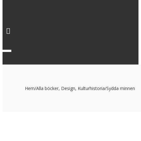
Pressinfo
Aktuellt
Om oss
Hem
/
Alla böcker
,
Design
,
Kulturhistoria
/
Sydda minnen