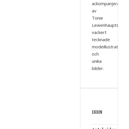
ackompanjeras
av
Tonie
Lewenhaupts
vackert
tecknade
modeillustrationer
och
unika
bilder.
ISBN