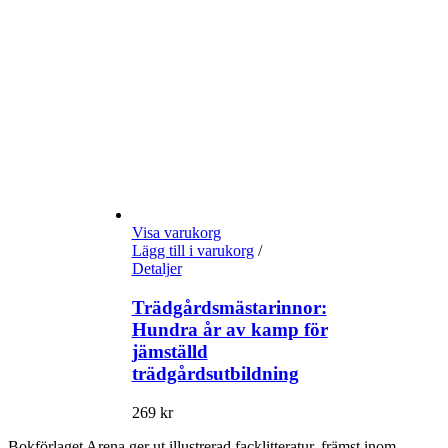
Visa varukorg
Lägg till i varukorg
/
Detaljer
Trädgårdsmästarinnor:
Hundra år av kamp för
jämställd
trädgårdsutbildning
269
kr
Bokförlaget Arena ger ut illustrerad facklitteratur, främst inom