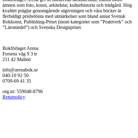
ämnen som foto, konst, arkitektur, kulturhistoria och trädgård. Hög
kvalitet präglar genomgående utgivningen och våra böcker är
flerfaldigt prisbelönta med utmärkelser som bland annat Svensk
Bokkonst, Publishing-Priset (inom kategorier som ”Praktverk” och
”Läromedel”) och Svenska Designpriset.
Bokförlaget Arena
Fersens väg 9 3 tr
211 42 Malmö
info@arenabok.se
040-10 92 50
0709-69 41 35
org.nr: 559048-8796
Returpolicy