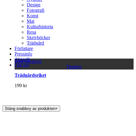
Design
Fotografi
Konst
Mat
Kulturhistoria
Resa
Skrivböcker
Trädgård
Författare
Pressinfo
Aktuellt
Visa varukorg
Om oss
Detaljer
Trädgårdsriket
199
kr
Stäng snabbvy av produkten
×