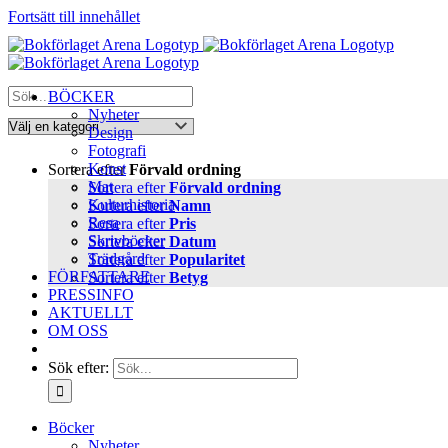
Fortsätt till innehållet
BÖCKER
Nyheter
Design
Fotografi
Konst
Sortera efter
Förvald ordning
Mat
Sortera efter
Förvald ordning
Kulturhistoria
Sortera efter
Namn
Resa
Sortera efter
Pris
Skrivböcker
Sortera efter
Datum
Trädgård
Sortera efter
Popularitet
FÖRFATTARE
Sortera efter
Betyg
PRESSINFO
AKTUELLT
OM OSS
Sök efter:
Böcker
Nyheter