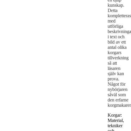
kunskap.
Detta
kompletteras
med
utförliga
beskrivninga
i text och
bild av ett
antal olika
korgars
tillverkning
så att
läsaren
själv kan
prova.
Något för
nybörjaren
såväl som
den erfarne
korgmakare
Korgar:
Material,
tekniker
och