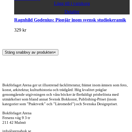
Lägg till i varukorg
Detaljer
Ragnhild Godenius: Pionjär inom svensk studiokeramik
329
kr
Stäng snabbvy av produkten
×
Bokförlaget Arena ger ut illustrerad facklitteratur, främst inom ämnen som foto,
konst, arkitektur, kulturhistoria och trädgård. Hög kvalitet präglar
genomgående utgivningen och våra böcker är flerfaldigt prisbelönta med
utmärkelser som bland annat Svensk Bokkonst, Publishing-Priset (inom
kategorier som ”Praktverk” och ”Läromedel”) och Svenska Designpriset.
Bokförlaget Arena
Fersens väg 9 3 tr
211 42 Malmö
info@arenabok.se