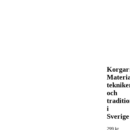
Korgar
Materia
teknike
och
traditi
i
Sverige
299
kr