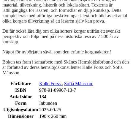
material, tillverkning, historik och lokala särart. Texterna är
lättillgängliga för läsaren, och förmedlar en djup kunskap. Detta
kompletteras med utförliga beskrivningar i text och bild av ett antal
olika korgars tillverkning så att läsaren själv kan prova.
Du får också lära dig om olika sorters korgar utifrån ett svenskt
perspektiv och följa med på dess historiska resa av 7 500 år av
kunskap.
Något för nybörjaren såväl som den erfarne korgmakaren!
Boken tas fram i samarbete med Skånes Hemslöjdsförbund och den
är författad av deras hemslöjdskonsulenter Kalle Forss och Sofia
Månsson.
Författare
Kalle Forss
,
Sofia Månsson
ISBN
978-91-89967-13-7
Antal sidor
184
Form
Inbunden
Utgivningsdatum
2025-09-25
Dimensioner
190 x 260 mm