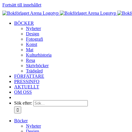
Fortsätt till innehållet
BÖCKER
Nyheter
Design
Fotografi
Konst
Mat
Kulturhistoria
Resa
Skrivböcker
Trädgård
FÖRFATTARE
PRESSINFO
AKTUELLT
OM OSS
Sök efter:
Böcker
Nyheter
Design