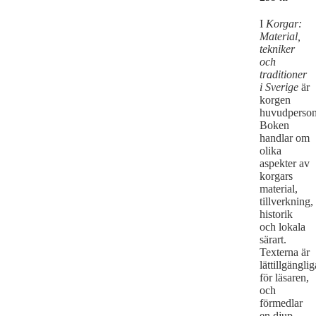
I
Korgar:
Material,
tekniker
och
traditioner
i Sverige
är
korgen
huvudperson
Boken
handlar om
olika
aspekter av
korgars
material,
tillverkning,
historik
och lokala
särart.
Texterna är
lättillgänglig
för läsaren,
och
förmedlar
en djup