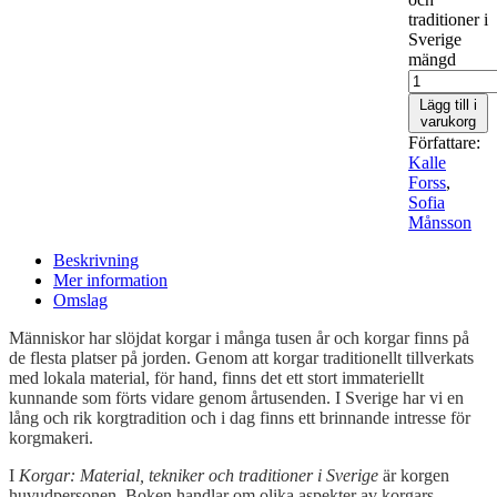
traditioner i
Sverige
mängd
Lägg till i
varukorg
Författare:
Kalle
Forss
,
Sofia
Månsson
Beskrivning
Mer information
Omslag
Människor har slöjdat korgar i många tusen år och korgar finns på
de flesta platser på jorden. Genom att korgar traditionellt tillverkats
med lokala material, för hand, finns det ett stort immateriellt
kunnande som förts vidare genom årtusenden. I Sverige har vi en
lång och rik korgtradition och i dag finns ett brinnande intresse för
korgmakeri.
I
Korgar: Material, tekniker och traditioner i Sverige
är korgen
huvudpersonen. Boken handlar om olika aspekter av korgars