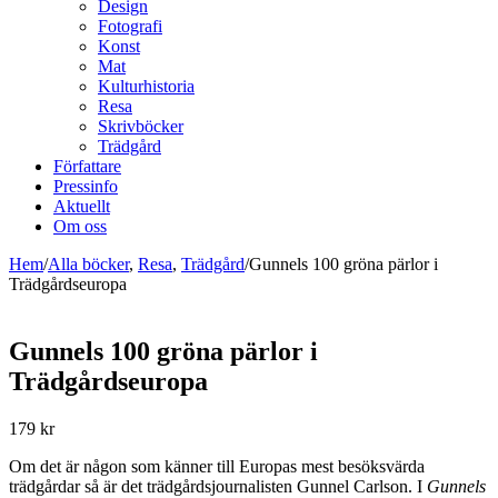
Design
Fotografi
Konst
Mat
Kulturhistoria
Resa
Skrivböcker
Trädgård
Författare
Pressinfo
Aktuellt
Om oss
Hem
/
Alla böcker
,
Resa
,
Trädgård
/
Gunnels 100 gröna pärlor i
Trädgårdseuropa
Gunnels 100 gröna pärlor i
Trädgårdseuropa
179
kr
Om det är någon som känner till Europas mest besöksvärda
trädgårdar så är det trädgårdsjournalisten Gunnel Carlson. I
Gunnels