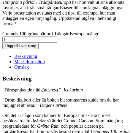
100 gröna pärlor i Trädgårdseuropa
har hon valt ut sina absoluta
favoriter, allt ifrån små trädgårdsoaser till storslagna anläggningar.
Varje presentation avslutas med ett tips, till exempel hur man
anlägger en egen timjangång. Uppdaterad utgåva i behändigt
format!
Gunnels 100 gröna pärlor i Trädgårdseuropa mängd
Lägg till i varukorg
Beskrivning
Mer information
Omslag
Beskrivning
”Färgsprakande trädgårdsresa.”
Icakuriren
”Dröm dig bort eller låt boken bli sommarens guide om du har
möjlighet att resa.”
Dagens arbete
Om det är någon som känner till Europas finaste och mest
besöksvärda trädgårdar så är det Gunnel Carlson. Som mångårig
programledare för
Gröna Rum
och populär ciceron på
trädgårdsresor har hon förstås besökt dem alla! I
Gunnels 100 gröna