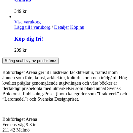
349
kr
Visa varukorg
Lägg till i varukorg
/
Detaljer
Köp nu
Köp dig fri!
209
kr
Stäng snabbvy av produkten
×
Bokförlaget Arena ger ut illustrerad facklitteratur, främst inom
ämnen som foto, konst, arkitektur, kulturhistoria och trädgård. Hög
kvalitet präglar genomgående utgivningen och våra böcker är
flerfaldigt prisbelönta med utmärkelser som bland annat Svensk
Bokkonst, Publishing-Priset (inom kategorier som ”Praktverk” och
”Läromedel”) och Svenska Designpriset.
Bokförlaget Arena
Fersens väg 9 3 tr
211 42 Malmö