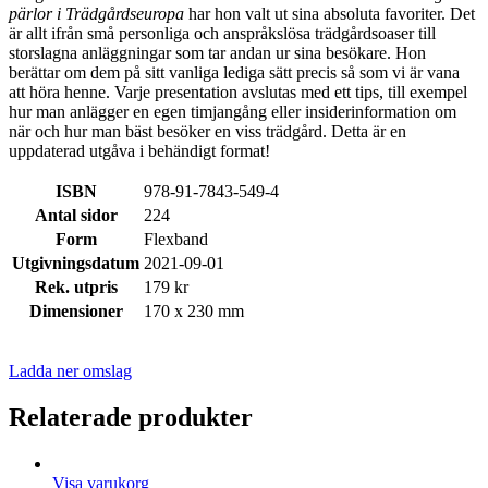
pärlor i Trädgårdseuropa
har hon valt ut sina absoluta favoriter. Det
är allt ifrån små personliga och anspråkslösa trädgårdsoaser till
storslagna anläggningar som tar andan ur sina besökare. Hon
berättar om dem på sitt vanliga lediga sätt precis så som vi är vana
att höra henne. Varje presentation avslutas med ett tips, till exempel
hur man anlägger en egen timjangång eller insiderinformation om
när och hur man bäst besöker en viss trädgård. Detta är en
uppdaterad utgåva i behändigt format!
ISBN
978-91-7843-549-4
Antal sidor
224
Form
Flexband
Utgivningsdatum
2021-09-01
Rek. utpris
179 kr
Dimensioner
170 x 230 mm
Ladda ner omslag
Relaterade produkter
Visa varukorg