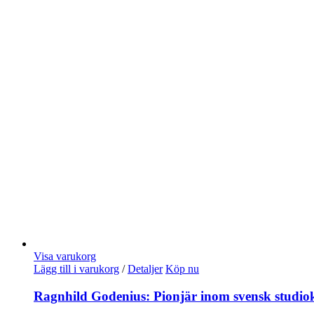
Visa varukorg
Lägg till i varukorg
/
Detaljer
Köp nu
Ragnhild Godenius: Pionjär inom svensk studi