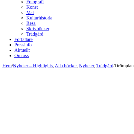
Fotografi
Konst
Mat
Kulturhistoria
Resa
Skrivböcker
Trädgård
Författare
Pressinfo
Aktuellt
Om oss
Hem
/
Nyheter – Highlights
,
Alla böcker
,
Nyheter
,
Trädgård
/
Drömplant