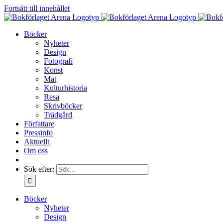
Fortsätt till innehållet
Böcker
Nyheter
Design
Fotografi
Konst
Mat
Kulturhistoria
Resa
Skrivböcker
Trädgård
Författare
Pressinfo
Aktuellt
Om oss
Sök efter:
Böcker
Nyheter
Design