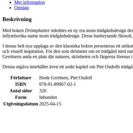
Mer information
Omslag
Beskrivning
Med boken
Drömplantor
inleddes en ny era inom trädgårdsdesign de
inflytelserika namn inom trädgårdsdesign. Deras banbrytande filosofi,
I denna helt nya upplaga av den klassiska boken presenteras ett utökat
och visuell inspiration. För den som drömmer om en trädgård med natur
Gerritsens anda en plats där naturen, skönheten och färgerna förenas 
Denna utgåva innehåller även ett unikt kapitel om Piet Oudolfs trädgå
Författare
Henk Gerritsen, Piet Oudolf
ISBN
978-91-89967-02-1
Antal sidor
320
Form
Inbunden
Utgivningsdatum
2025-04-15