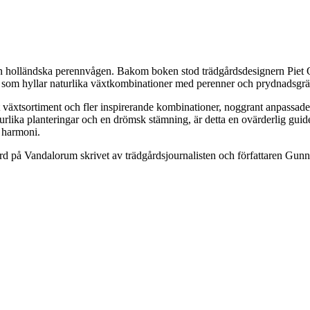
n holländska perennvågen. Bakom boken stod trädgårdsdesignern Piet 
 som hyllar naturlika växtkombinationer med perenner och prydnadsgräs, h
 växtsortiment och fler inspirerande kombinationer, noggrant anpassade t
lika planteringar och en drömsk stämning, är detta en ovärderlig guide.
i harmoni.
rd på Vandalorum skrivet av trädgårdsjournalisten och författaren Gunn