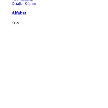
Detaljer
Köp nu
Alfabet
79
kr