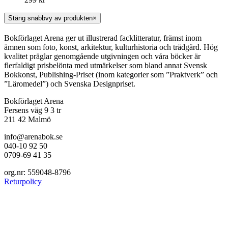
Stäng snabbvy av produkten
×
Bokförlaget Arena ger ut illustrerad facklitteratur, främst inom
ämnen som foto, konst, arkitektur, kulturhistoria och trädgård. Hög
kvalitet präglar genomgående utgivningen och våra böcker är
flerfaldigt prisbelönta med utmärkelser som bland annat Svensk
Bokkonst, Publishing-Priset (inom kategorier som ”Praktverk” och
”Läromedel”) och Svenska Designpriset.
Bokförlaget Arena
Fersens väg 9 3 tr
211 42 Malmö
info@arenabok.se
040-10 92 50
0709-69 41 35
org.nr: 559048-8796
Returpolicy