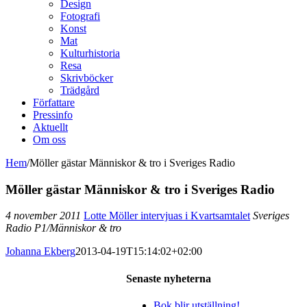
Design
Fotografi
Konst
Mat
Kulturhistoria
Resa
Skrivböcker
Trädgård
Författare
Pressinfo
Aktuellt
Om oss
Hem
/
Möller gästar Människor & tro i Sveriges Radio
Möller gästar Människor & tro i Sveriges Radio
4 november 2011
Lotte Möller intervjuas i Kvartsamtalet
Sveriges
Radio P1/Människor & tro
Johanna Ekberg
2013-04-19T15:14:02+02:00
Senaste nyheterna
Bok blir utställning!