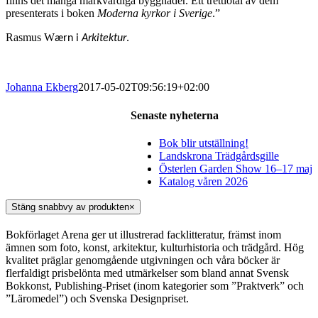
finns det många märkvärdiga byggnader. Ett trettiotal av dem
presenterats i boken
Moderna kyrkor i Sverige
.”
Rasmus W
ærn i
Arkitektur
.
Johanna Ekberg
2017-05-02T09:56:19+02:00
Senaste nyheterna
Bok blir utställning!
Landskrona Trädgårdsgille
Österlen Garden Show 16–17 maj
Katalog våren 2026
Stäng snabbvy av produkten
×
Bokförlaget Arena ger ut illustrerad facklitteratur, främst inom
ämnen som foto, konst, arkitektur, kulturhistoria och trädgård. Hög
kvalitet präglar genomgående utgivningen och våra böcker är
flerfaldigt prisbelönta med utmärkelser som bland annat Svensk
Bokkonst, Publishing-Priset (inom kategorier som ”Praktverk” och
”Läromedel”) och Svenska Designpriset.