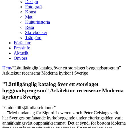
Design
Fotografi
Konst
Mat
Kulturhistoria
Resa
Skrivböcker
Trädgård
Författare
Pressinfo
Aktuellt
Om oss
Hem
/
”Lättillgänglig katalog över ett storslaget byggnadsprogram”
Arkitektur recenserar Moderna kyrkor i Sverige
”Lättillgänglig katalog över ett storslaget
byggnadsprogram” Arkitektur recenserar Moderna
kyrkor i Sverige
”Guide till själfulla sektioner”
…”Med undantag för Sigurd Lewerentz och Peter Celsings verk,
har Sveriges omfattande kyrkobyggande under efterkrigstiden varit
anmärkningsvärt ouppmärksammat. Det är synd, för bortom idolerna