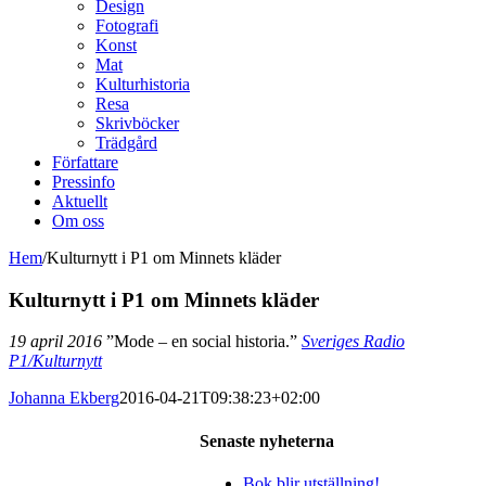
Design
Fotografi
Konst
Mat
Kulturhistoria
Resa
Skrivböcker
Trädgård
Författare
Pressinfo
Aktuellt
Om oss
Hem
/
Kulturnytt i P1 om Minnets kläder
Kulturnytt i P1 om Minnets kläder
19 april 2016
”Mode – en social historia.”
Sveriges Radio
P1/Kulturnytt
Johanna Ekberg
2016-04-21T09:38:23+02:00
Senaste nyheterna
Bok blir utställning!