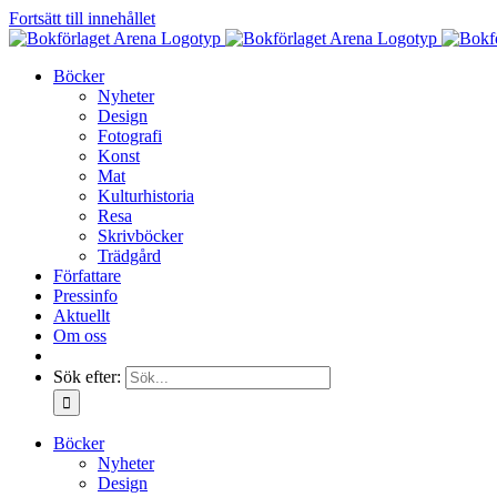
Fortsätt till innehållet
Böcker
Nyheter
Design
Fotografi
Konst
Mat
Kulturhistoria
Resa
Skrivböcker
Trädgård
Författare
Pressinfo
Aktuellt
Om oss
Sök efter:
Böcker
Nyheter
Design