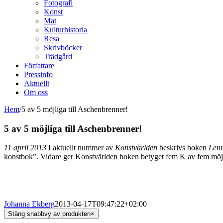
Fotografi
Konst
Mat
Kulturhistoria
Resa
Skrivböcker
Trädgård
Författare
Pressinfo
Aktuellt
Om oss
Hem
/
5 av 5 möjliga till Aschenbrenner!
5 av 5 möjliga till Aschenbrenner!
11 april 2013
I aktuellt nummer av
Konstvärlden
beskrivs boken
Lenn
konstbok”. Vidare ger Konstvärlden boken betyget fem K av fem möj
Johanna Ekberg
2013-04-17T09:47:22+02:00
Stäng snabbvy av produkten
×