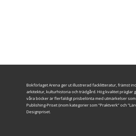
Bokförlaget Arena ger ut illustrerad facklitteratur, främst 
arkitektur, kulturhistoria och trädgård. Hög kvalitet prägl
våra böcker är flerfaldigt prisbelönta med utmärkelser so
Publishing-Priset (inom kategorier som ”Praktverk” och ”L
Designpriset.