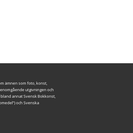
inom ämnen som foto, konst,
ar genomgående utgivningen och
m bland annat Svensk Bokkonst,
äromedel”) och Svenska