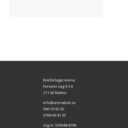
Bokförlaget Arena
Fersens väg 9 3 tr
211 42 Malmö
info@arenabok.se
040-10 92 50
0709-69 41 35
org.nr: 559048-8796