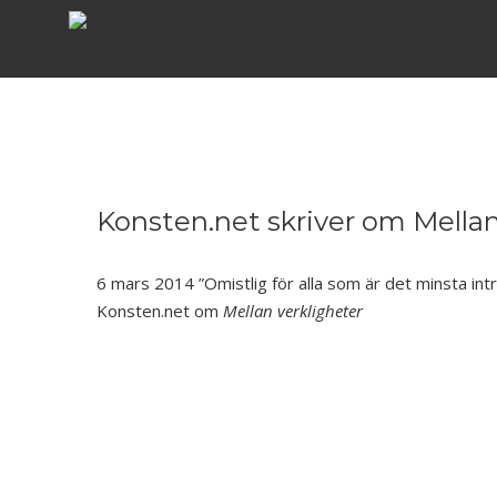
Fortsätt
till
innehållet
Konsten.net skriver om Mellan
6 mars 2014 ”Omistlig för alla som är det minsta int
Konsten.net om
Mellan verkligheter