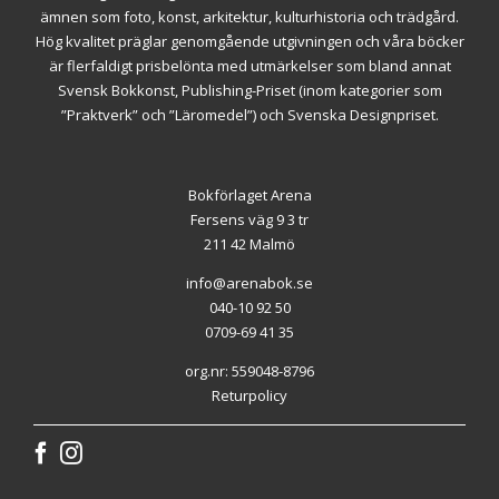
ämnen som foto, konst, arkitektur, kulturhistoria och trädgård.
Hög kvalitet präglar genomgående utgivningen och våra böcker
är flerfaldigt prisbelönta med utmärkelser som bland annat
Svensk Bokkonst, Publishing-Priset (inom kategorier som
”Praktverk” och ”Läromedel”) och Svenska Designpriset.
Bokförlaget Arena
Fersens väg 9 3 tr
211 42 Malmö
info@arenabok.se
040-10 92 50
0709-69 41 35
org.nr: 559048-8796
Returpolicy