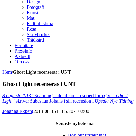
Design
Fotografi
Konst
Mat
Kulturhistoria
Resa
Skrivböcker
Trädgård
Författare
Pressinfo
Aktuellt
Om oss
Hem
/
Ghost Light recenseras i UNT
Ghost Light recenseras i UNT
8 augusti 2013
”Spänningsladdad konst i sobert formgivna
Ghost
Light
” skriver Sabastian Johans i sin recension i
Upsala Nya Tidning
Johanna Ekberg
2013-08-15T11:53:07+02:00
Senaste nyheterna
Bok blir utställning!