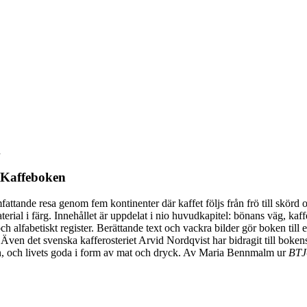
n
r Kaffeboken
ttande resa genom fem kontinenter där kaffet följs från frö till skörd o
terial i färg. Innehållet är uppdelat i nio huvudkapitel: bönans väg, kaf
och alfabetiskt register. Berättande text och vackra bilder gör boken till
. Även det svenska kafferosteriet Arvid Nordqvist har bidragit till boken
en, och livets goda i form av mat och dryck. Av Maria Bennmalm ur
BTJ-