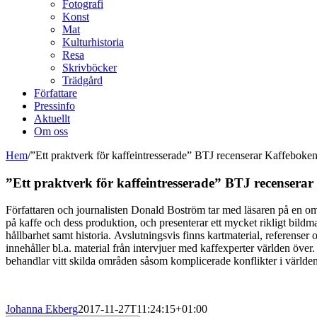
Fotografi
Konst
Mat
Kulturhistoria
Resa
Skrivböcker
Trädgård
Författare
Pressinfo
Aktuellt
Om oss
Hem
/
”Ett praktverk för kaffeintresserade” BTJ recenserar Kaffeboke
”Ett praktverk för kaffeintresserade” BTJ recensera
Författaren och journalisten Donald Boström tar med läsaren på en omfa
på kaffe och dess produktion, och presenterar ett mycket rikligt bildma
hållbarhet samt historia. Avslutningsvis finns kartmaterial, referenser 
innehåller bl.a. material från intervjuer med kaffexperter världen över
behandlar vitt skilda områden såsom komplicerade konflikter i värld
Johanna Ekberg
2017-11-27T11:24:15+01:00