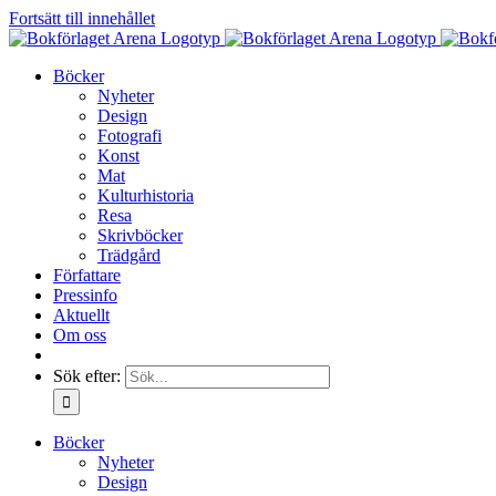
Fortsätt till innehållet
Böcker
Nyheter
Design
Fotografi
Konst
Mat
Kulturhistoria
Resa
Skrivböcker
Trädgård
Författare
Pressinfo
Aktuellt
Om oss
Sök efter:
Böcker
Nyheter
Design