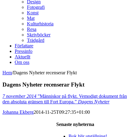
Design
Fotografi
Konst
Mat
Kulturhistoria
Resa
Skrivböcker
Trädgård
Författare
Pressinfo
Aktuellt
Om oss
Hem
/
Dagens Nyheter recenserar Flykt
Dagens Nyheter recenserar Flykt
7 november 2014
”Människor på flykt. Vemodigt dokument från
den absoluta gränsen till Fort Europa.”
Dagens Nyheter
Johanna Ekberg
2014-11-25T09:27:35+01:00
Senaste nyheterna
Bok blir utställning!