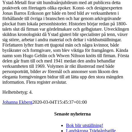
Ystad-Metall firar sitt hundraårsjubileum med att publicera detta
praktverk om företagets olika epoker. Konst- och designexperten
Jonas Barros Eriksson ger både en bred bild av verksamheten i
förhållande till övriga i branschen och har genom arkivgrävande
plockat fram lokala personhistorier. Historien börjar redan på 1800-
talets slut då firman var gördelmakare och gelbgjutare. Utvecklingen
skildras kronologiskt då Ystad gjuteri blir specialister på tenn, växer
sig större, arbetar i andra material och deltar i världsutställningar.
Författaren lyfter fram ett tjugotal män och några kvinnor, både
byråkrater och formgivare, som blev viktiga för framgången. Kända
namn som Hugo Gehlin och Wiwen Nilsson knöts till firman. Första
delen går fram till och med 1941 medan den andra behandlar
verksamheten till 1969. Volymen är rikt illustrerad med både
personporträtt, bilder av föremål och annonser som liksom den
eleganta formgivningen bidrar till att lätta upp den stora mängden
information. Flera register avslutar.
Helhetsbetyg: 4.
Johanna Ekberg
2020-03-04T15:45:37+01:00
Senaste nyheterna
Bok blir utställning!
Landskrona Trädgårdsgille