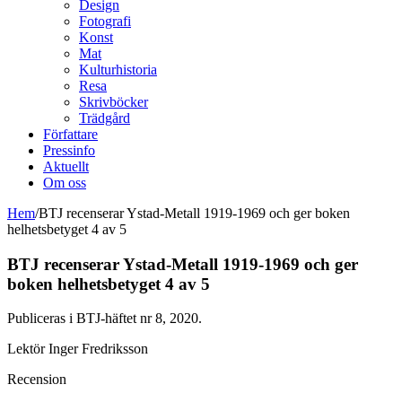
Design
Fotografi
Konst
Mat
Kulturhistoria
Resa
Skrivböcker
Trädgård
Författare
Pressinfo
Aktuellt
Om oss
Hem
/
BTJ recenserar Ystad-Metall 1919-1969 och ger boken
helhetsbetyget 4 av 5
BTJ recenserar Ystad-Metall 1919-1969 och ger
boken helhetsbetyget 4 av 5
Publiceras i BTJ-häftet nr 8, 2020.
Lektör Inger Fredriksson
Recension