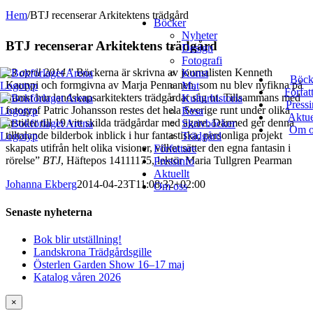
Fortsätt
Hem
/
BTJ recenserar Arkitektens trädgård
Böcker
till
Nyheter
innehållet
BTJ recenserar Arkitektens trädgård
Design
Fotografi
23 april 2014
” Böckerna är skrivna av journalisten Kenneth
Konst
Böck
Kauppi och formgivna av Marja Pennanen, som nu blev nyfikna på
Mat
Förfat
främst hur landskapsarkitekters trädgårdar såg ut. Tillsammans med
Kulturhistoria
Pressi
fotograf Patric Johansson restes det hela Sverige runt under olika
Resa
Aktue
årstider till 19 vitt skilda trädgårdar med ägare. Därmed ger denna
Skrivböcker
Om o
tilltalande bilderbok inblick i hur fantastiska, personliga projekt
Trädgård
skapats utifrån helt olika visioner, vilket sätter den egna fantasin i
Författare
rörelse”
BTJ
, Häftepos 14111175, lektör Maria Tullgren Pearman
Pressinfo
Aktuellt
Johanna Ekberg
2014-04-23T11:08:32+02:00
Om oss
Senaste nyheterna
Bok blir utställning!
Landskrona Trädgårdsgille
Österlen Garden Show 16–17 maj
Katalog våren 2026
Stäng
×
snabbvy