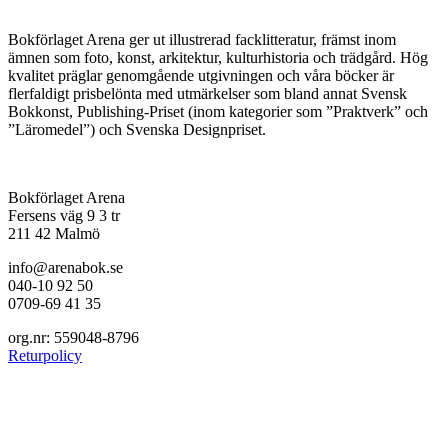
av
produkten
Bokförlaget Arena ger ut illustrerad facklitteratur, främst inom
ämnen som foto, konst, arkitektur, kulturhistoria och trädgård. Hög
kvalitet präglar genomgående utgivningen och våra böcker är
flerfaldigt prisbelönta med utmärkelser som bland annat Svensk
Bokkonst, Publishing-Priset (inom kategorier som ”Praktverk” och
”Läromedel”) och Svenska Designpriset.
Bokförlaget Arena
Fersens väg 9 3 tr
211 42 Malmö
info@arenabok.se
040-10 92 50
0709-69 41 35
org.nr: 559048-8796
Returpolicy