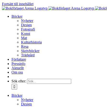
Fortsätt till innehållet
Böcker
Nyheter
Design
Fotografi
Konst
Mat
Kulturhistoria
Resa
Skrivböcker
Trädgård
Författare
Pressinfo
Aktuellt
Om oss
Sök efter:
Böcker
Nyheter
Design