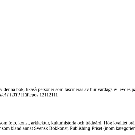
av denna bok, likaså personer som fascineras av hur vardagsliv levdes p
del I
i
BTJ
Häftepos 12112111
 som foto, konst, arkitektur, kulturhistoria och trädgård. Hög kvalitet 
ser som bland annat Svensk Bokkonst, Publishing-Priset (inom kategorie