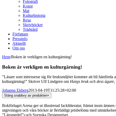
Fotografi
Konst
Mat
Kulturhistoria
Resa
Skrivböcker
Trädgård
Författare
Pressinfo
Aktuellt
Om oss
Hem
/
Boken är verkligen en kulturgärning!
Boken är verkligen en kulturgärning!
”Läsare som intresserar sig för bruksmiljöer kommer att bli hänförda 
kulturgärning!” Skriver Ulf Lindgren om
Hargs bruk och dess ägare, 
Johanna Ekberg
2013-04-19T11:25:28+02:00
Stäng snabbvy av produkten
×
Bokförlaget Arena ger ut illustrerad facklitteratur, främst inom ämnen
utgivningen och våra böcker är flerfaldigt prisbelönta med utmärkel
”Läromedel”) och Svenska Designpriset.