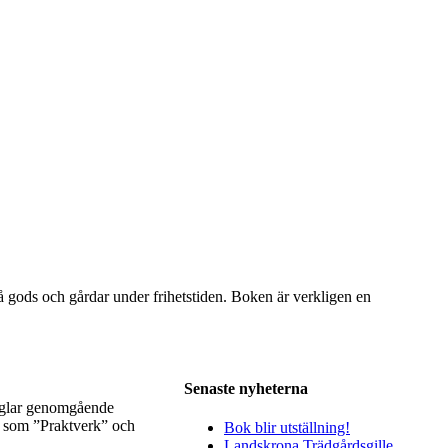
å gods och gårdar under frihetstiden. Boken är verkligen en
Senaste nyheterna
präglar genomgående
r som ”Praktverk” och
Bok blir utställning!
Landskrona Trädgårdsgille