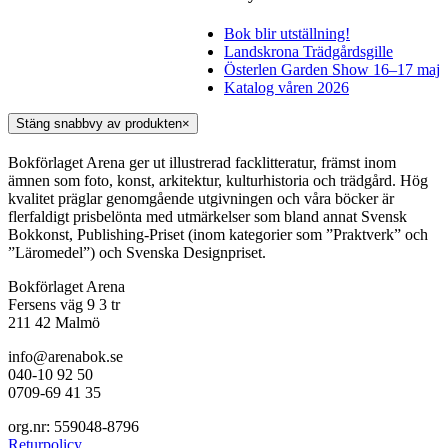
Bok blir utställning!
Landskrona Trädgårdsgille
Österlen Garden Show 16–17 maj
Katalog våren 2026
Stäng snabbvy av produkten
×
Bokförlaget Arena ger ut illustrerad facklitteratur, främst inom
ämnen som foto, konst, arkitektur, kulturhistoria och trädgård. Hög
kvalitet präglar genomgående utgivningen och våra böcker är
flerfaldigt prisbelönta med utmärkelser som bland annat Svensk
Bokkonst, Publishing-Priset (inom kategorier som ”Praktverk” och
”Läromedel”) och Svenska Designpriset.
Bokförlaget Arena
Fersens väg 9 3 tr
211 42 Malmö
info@arenabok.se
040-10 92 50
0709-69 41 35
org.nr: 559048-8796
Returpolicy