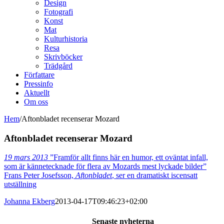
Design
Fotografi
Konst
Mat
Kulturhistoria
Resa
Skrivböcker
Trädgård
Författare
Pressinfo
Aktuellt
Om oss
Hem
/
Aftonbladet recenserar Mozard
Aftonbladet recenserar Mozard
19 mars 2013
”Framför allt finns här en humor, ett oväntat infall,
som är kännetecknade för flera av Mozards mest lyckade bilder”
Frans Peter Josefsson,
Aftonbladet
, ser en dramatiskt iscensatt
utställning
Johanna Ekberg
2013-04-17T09:46:23+02:00
Senaste nyheterna