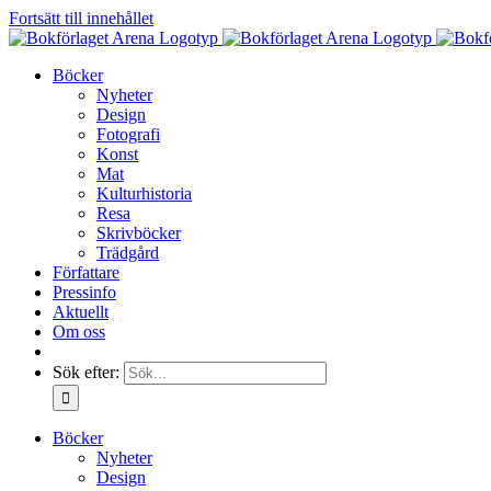
Fortsätt till innehållet
Böcker
Nyheter
Design
Fotografi
Konst
Mat
Kulturhistoria
Resa
Skrivböcker
Trädgård
Författare
Pressinfo
Aktuellt
Om oss
Sök efter:
Böcker
Nyheter
Design