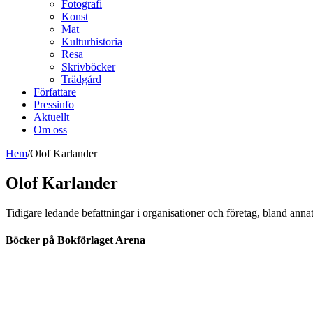
Fotografi
Konst
Mat
Kulturhistoria
Resa
Skrivböcker
Trädgård
Författare
Pressinfo
Aktuellt
Om oss
Hem
/
Olof Karlander
Olof Karlander
Tidigare ledande befattningar i organisa­tioner och företag, bland annat
Böcker på Bokförlaget Arena