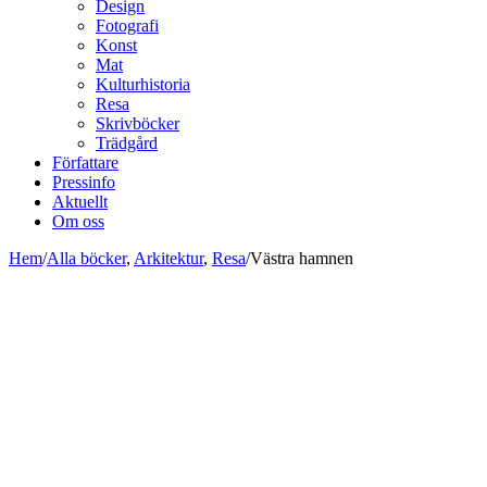
Design
Fotografi
Konst
Mat
Kulturhistoria
Resa
Skrivböcker
Trädgård
Författare
Pressinfo
Aktuellt
Om oss
Hem
/
Alla böcker
,
Arkitektur
,
Resa
/
Västra hamnen