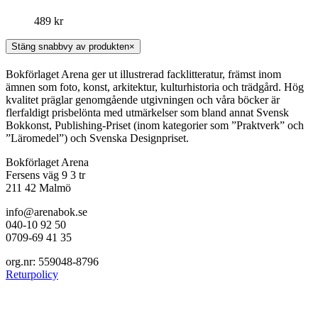
489
kr
Stäng snabbvy av produkten
×
Bokförlaget Arena ger ut illustrerad facklitteratur, främst inom
ämnen som foto, konst, arkitektur, kulturhistoria och trädgård. Hög
kvalitet präglar genomgående utgivningen och våra böcker är
flerfaldigt prisbelönta med utmärkelser som bland annat Svensk
Bokkonst, Publishing-Priset (inom kategorier som ”Praktverk” och
”Läromedel”) och Svenska Designpriset.
Bokförlaget Arena
Fersens väg 9 3 tr
211 42 Malmö
info@arenabok.se
040-10 92 50
0709-69 41 35
org.nr: 559048-8796
Returpolicy