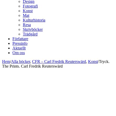
Design
Fotografi
Konst
Mat
Kulturhistoria
Resa
Skrivböcker
Trädgård
Författare
Pressinfo
Aktuellt
Om oss
Hem
/
Alla böcker
,
CFR – Carl Fredrik Reuterswärd
,
Konst
/
Tryck.
The Prints. Carl Fredrik Reuterswärd