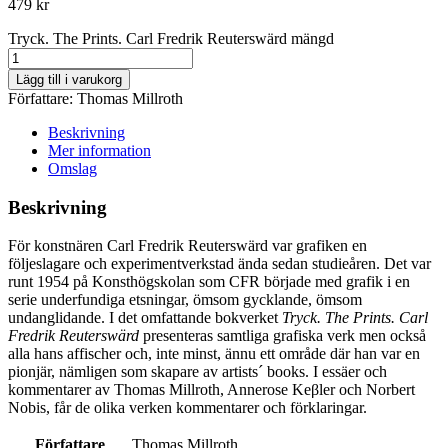
479
kr
Tryck. The Prints. Carl Fredrik Reuterswärd mängd
Lägg till i varukorg
Författare:
Thomas Millroth
Beskrivning
Mer information
Omslag
Beskrivning
För konstnären Carl Fredrik Reuterswärd var grafiken en
följeslagare och experimentverkstad ända sedan studieåren. Det var
runt 1954 på Konsthögskolan som CFR började med grafik i en
serie underfundiga etsningar, ömsom gycklande, ömsom
undanglidande. I det omfattande bokverket
Tryck. The Prints. Carl
Fredrik Reuterswärd
presenteras samtliga grafiska verk men också
alla hans affischer och, inte minst, ännu ett område där han var en
pionjär, nämligen som skapare av artists´ books. I essäer och
kommentarer av Thomas Millroth, Annerose Keβler och Norbert
Nobis, får de olika verken kommentarer och förklaringar.
Författare
Thomas Millroth