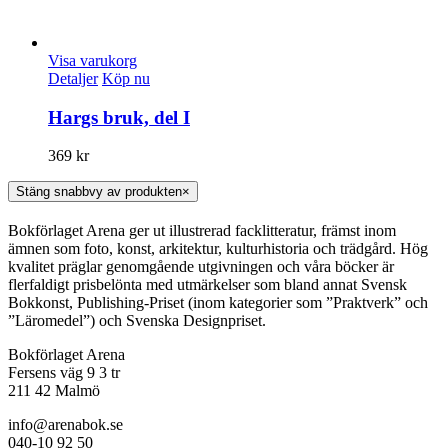
Visa varukorg
Detaljer
Köp nu
Hargs bruk, del I
369
kr
Stäng snabbvy av produkten
×
Bokförlaget Arena ger ut illustrerad facklitteratur, främst inom
ämnen som foto, konst, arkitektur, kulturhistoria och trädgård. Hög
kvalitet präglar genomgående utgivningen och våra böcker är
flerfaldigt prisbelönta med utmärkelser som bland annat Svensk
Bokkonst, Publishing-Priset (inom kategorier som ”Praktverk” och
”Läromedel”) och Svenska Designpriset.
Bokförlaget Arena
Fersens väg 9 3 tr
211 42 Malmö
info@arenabok.se
040-10 92 50